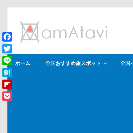
コ
ン
am
テ
ン
ツ
Facebook
旅
へ
を
Twitter
ホーム
全国おすすめ旅スポット
全国
ス
見
Line
キ
て
ッ
→
Hatena
プ
旅
Flipboard
に
Pocket
出
よ
う