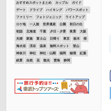
おすすめスポットまとめ
カップル
ガイド
デート
ドライブ
ハイキング
パワースポット
ファミリー
フォトジェニック
ライトアップ
ロケ地
一人旅
世界遺産
公園
初日の出
初詣
北海道
千葉
夕日・夕景
夜景
大阪
夫婦
家族
富士山
日帰り
東京
栃木
桜
海水浴
渓谷
温泉
無料スポット
登山
神奈川
神社
神社・仏閣
福岡
秘境
紅葉
絶景
自然
花
観光
雲海
静岡