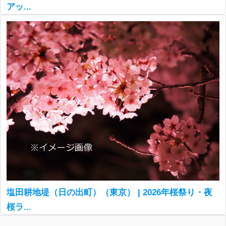
アッ...
塩田耕地堤（日の出町）（東京） | 2026年桜祭り・夜
桜ラ...