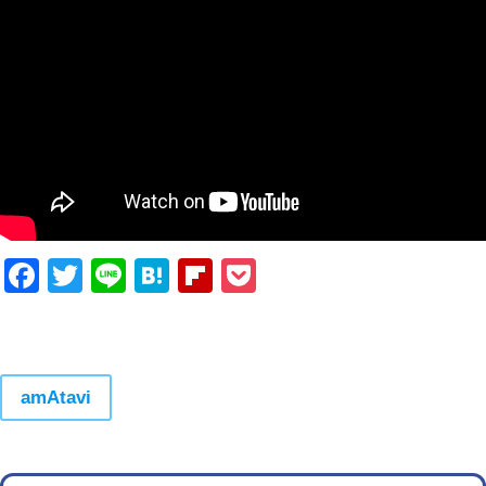
Facebook
Twitter
Line
Hatena
Flipboard
Pocket
amAtavi