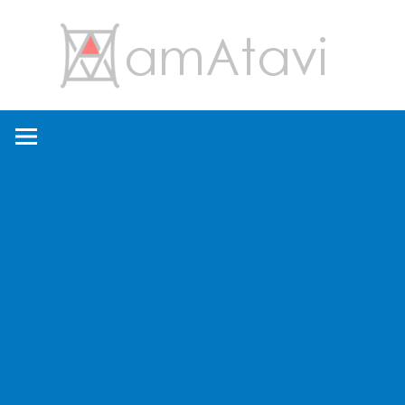
コ
amA
ン
テ
ン
旅
ツ
を
へ
見
ス
て
キ
→
ッ
旅
プ
に
出
よ
う