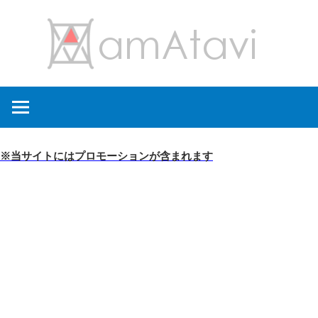
コ
amA
ン
テ
ン
旅
ツ
を
へ
見
ス
て
キ
※当サイトにはプロモーションが含まれます
→
ッ
旅
プ
に
出
よ
う