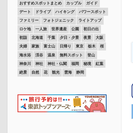
おすすめスポットまとめ
カップル
ガイド
デート
ドライブ
ハイキング
パワースポット
ファミリー
フォトジェニック
ライトアップ
ロケ地
一人旅
世界遺産
公園
初日の出
初詣
北海道
千葉
夕日・夕景
夜景
大阪
夫婦
家族
富士山
日帰り
東京
栃木
桜
海水浴
渓谷
温泉
無料スポット
登山
神奈川
神社
神社・仏閣
福岡
秘境
紅葉
絶景
自然
花
観光
雲海
静岡