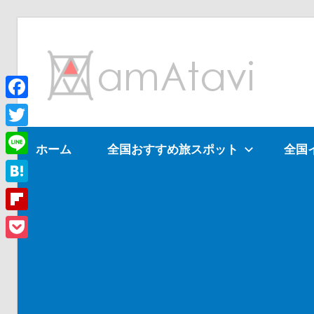
コ
ン
am
テ
ン
ツ
Facebook
旅
へ
を
Twitter
ホーム
全国おすすめ旅スポット
全国
ス
見
Line
キ
て
ッ
→
Hatena
プ
旅
Flipboard
に
Pocket
出
よ
う