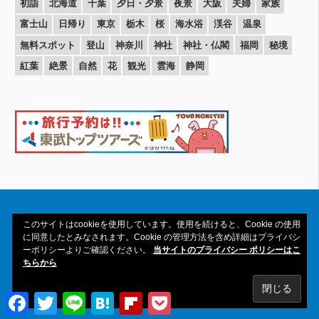
初詣
北海道
千葉
夕日・夕景
夜景
大阪
夫婦
家族
富士山
日帰り
東京
栃木
桜
海水浴
渓谷
温泉
無料スポット
登山
神奈川
神社
神社・仏閣
福岡
秘境
紅葉
絶景
自然
花
観光
雲海
静岡
このサイトはcookieを使用しています。使用を続けると、Cookie の使用
に同意したとみなされます。Cookie の管理方法を含め詳細はプライバシ
ーポリシーよりご確認ください。
当サイトのプライバシー ポリシーはこ
Copyright© 2016-2026amAtavi All Rights
ちらから
Reserved.
Facebook
Twitter
Line
Hatena
Flipboard
Pocket