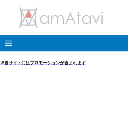
コ
amA
ン
テ
ン
旅
ツ
を
へ
見
ス
て
キ
※当サイトにはプロモーションが含まれます
→
ッ
旅
プ
に
出
よ
う