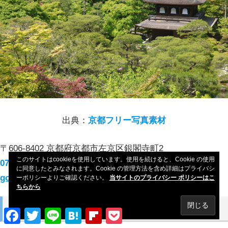
出典：
京都フリー写真素材
〒606-8402 京都府京都市左京区銀閣寺町2
このサイトはcookieを使用しています。使用を続けると、Cookie の使用
075-771-5725
に同意したとみなされます。Cookie の管理方法を含め詳細はプライバシ
google map
ーポリシーよりご確認ください。
当サイトのプライバシー ポリシーはこ
ちらから
鹿苑寺（金閣寺）
Facebook
Twitter
Line
Hatena
Flipboard
Pocket