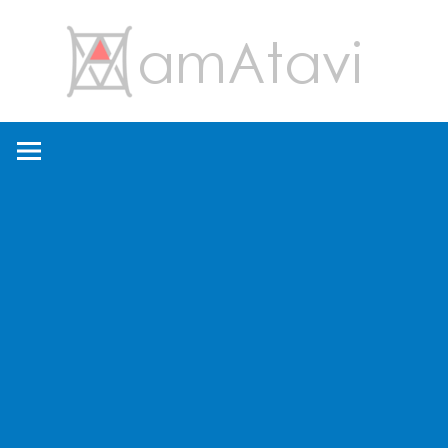
コ
amA
ン
テ
ン
旅
ツ
を
へ
見
ス
て
キ
→
ッ
旅
プ
に
出
よ
う