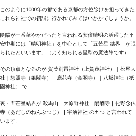
このように1000年の都である京都の方位除けを担ってきた
これら神社での初詣に行かれてみてはいかかでしょうか。
陰陽が一番華やかだったと言われる安倍晴明の活躍した平
安中期には「晴明神社」を中心として「五芒星 結界」が張
られたといいます。（よく知られる星型の魔法陣です）
その頂点となるのが 賀茂別雷神社（上賀茂神社）｜松尾大
社｜慈照寺（銀閣寺）｜鹿苑寺（金閣寺）｜八坂神社（祇
園神社） で
裏・五芒星結界が 鞍馬山｜大原野神社｜醍醐寺｜化野念仏
寺（あだしのねんぶつじ）｜宇治神社 の五つ と言われて
います。