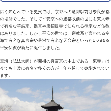
広く知られている史実では、京都への遷都以前は奈良が都
の場所でした。そして平安京への遷都以前の世にも東大寺
で有名な華厳宗、鑑真や唐招提寺で知られる律宗など仏教
はありました。しかし平安の世では、密教系と言われる空
海で有名な真言宗や最澄で有名な天台宗といったいわゆる
平安仏教が新たに誕生しました。
空海（弘法大師）が開祖の真言宗の本山である「東寺」は
今でも非常に有名で多くの方が一年を通して参詣されてい
ます。