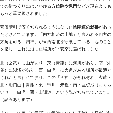
ての街づくりにはいわゆる
方位除や鬼門
などが現在よりも
もっと重要視されました。
安倍晴明で広く知られるようになった
陰陽道の影響
があっ
たとされています。「四神相応の土地」と言われる四方の
方角を司る「四神」が東西南北を守護している土地のこと
を指し、これに沿った場所が平安京に選ばれました。
北（玄武）に山があり、東（青龍）に河川があり、南（朱
雀）に湖沼があり、西（白虎）に大道がある場所が最適と
されたと言われており、この「四神」がそれぞれ、玄武・
北・船岡山｜青龍・東・鴨川｜朱雀・南・巨椋池（おぐら
いけ）｜白虎・西・山陽道、という説が知られています。
（諸説あります）