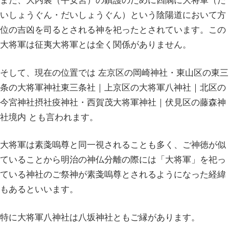
また、大内裏（平安宮）の鎮護のために四隅に大将軍（た
いしょうぐん・だいしょうぐん）という陰陽道において方
位の吉凶を司るとされる神を祀ったとされています。この
大将軍は征夷大将軍とは全く関係がありません。
そして、現在の位置では 左京区の岡崎神社・東山区の東三
条の大将軍神社東三条社｜上京区の大将軍八神社｜北区の
今宮神社摂社疫神社・西賀茂大将軍神社｜伏見区の藤森神
社境内 とも言われます。
大将軍は素戔嗚尊と同一視されることも多く、ご神徳が似
ていることから明治の神仏分離の際には「大将軍」を祀っ
ている神社のご祭神が素戔嗚尊とされるようになった経緯
もあるといいます。
特に大将軍八神社は八坂神社ともご縁があります。