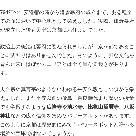
794年の平安遷都の時から鎌倉幕府の成立まで、ある種全
ての面において中心地として栄えました。実際、鎌倉幕府
が成立した後も天皇は京都にお住まいでした。
政治上の統治は幕府に委ねられましたが、京が都であるこ
とに変わりはありませんでした。そのように、雅な文化を
育んだ京にはほかのエリアとは全く異なる趣きがありま
す。
天台宗や真言宗のようないわゆる平安仏教もこの頃から栄
えました。また平安以前の飛鳥・奈良時代より歴史の授業
でも学習するような
広隆寺や清水寺、比叡山延暦寺、八坂
神社
などの広く信仰を集めたパワースポットがあります。
このように京都は歴史的にみてもパワースポットと呼べる
場所の宝庫ではないでしょうか。