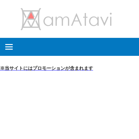
コ
amA
ン
テ
ン
旅
ツ
を
へ
見
ス
て
キ
※当サイトにはプロモーションが含まれます
→
ッ
旅
プ
に
出
よ
う