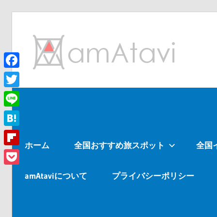
コ
ン
am
テ
ン
ツ
Facebook
旅
へ
を
Twitter
ス
見
Line
キ
て
ッ
→
Hatena
ホーム
全国おすすめ旅スポット
全国
プ
旅
Flipboard
に
Pocket
出
amAtaviについて
プライバシーポリシー
よ
う