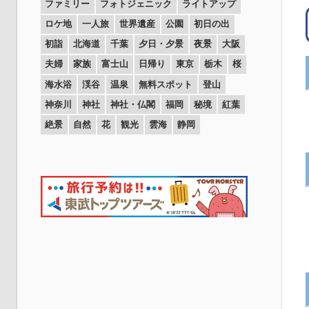
ファミリー
フォトジェニック
ライトアップ
ロケ地
一人旅
世界遺産
公園
初日の出
初詣
北海道
千葉
夕日・夕景
夜景
大阪
夫婦
家族
富士山
日帰り
東京
栃木
桜
海水浴
渓谷
温泉
無料スポット
登山
神奈川
神社
神社・仏閣
福岡
秘境
紅葉
絶景
自然
花
観光
雲海
静岡