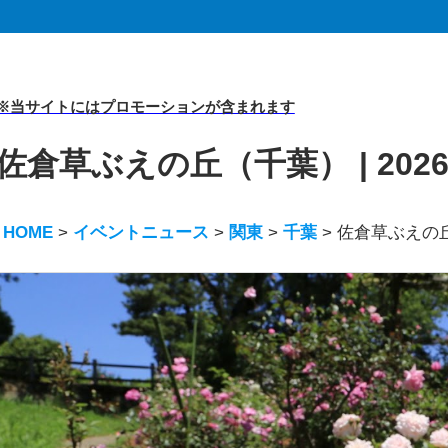
※当サイトにはプロモーションが含まれます
佐倉草ぶえの丘（千葉） | 20
HOME
>
イベントニュース
>
関東
>
千葉
>
佐倉草ぶえの丘