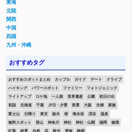
東海
北陸
関西
中国
四国
九州・沖縄
おすすめタグ
おすすめスポットまとめ
カップル
ガイド
デート
ドライブ
ハイキング
パワースポット
ファミリー
フォトジェニック
ライトアップ
ロケ地
一人旅
世界遺産
公園
初日の出
初詣
北海道
千葉
夕日・夕景
夜景
大阪
夫婦
家族
富士山
日帰り
東京
栃木
桜
海水浴
渓谷
温泉
無料スポット
登山
神奈川
神社
神社・仏閣
福岡
秘境
紅葉
絶景
自然
花
観光
雲海
静岡