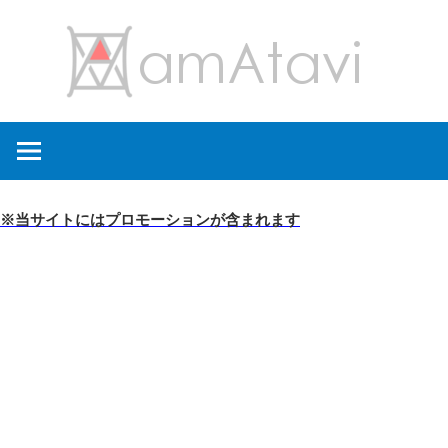
コ
amA
ン
テ
ン
旅
ツ
を
へ
見
ス
て
キ
※当サイトにはプロモーションが含まれます
→
ッ
旅
プ
に
出
よ
う