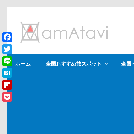
コ
ン
am
テ
ン
ツ
Facebook
旅
へ
を
Twitter
ホーム
全国おすすめ旅スポット
全国
ス
見
Line
キ
て
ッ
→
Hatena
プ
旅
Flipboard
に
Pocket
出
よ
う