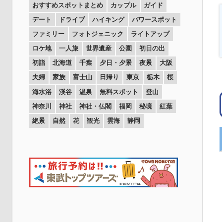
おすすめスポットまとめ
カップル
ガイド
デート
ドライブ
ハイキング
パワースポット
ファミリー
フォトジェニック
ライトアップ
ロケ地
一人旅
世界遺産
公園
初日の出
初詣
北海道
千葉
夕日・夕景
夜景
大阪
夫婦
家族
富士山
日帰り
東京
栃木
桜
海水浴
渓谷
温泉
無料スポット
登山
神奈川
神社
神社・仏閣
福岡
秘境
紅葉
絶景
自然
花
観光
雲海
静岡