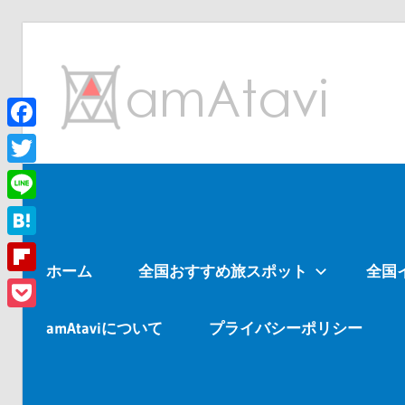
コ
ン
am
テ
ン
ツ
Facebook
旅
へ
を
Twitter
ス
見
Line
キ
て
ッ
→
Hatena
ホーム
全国おすすめ旅スポット
全国
プ
旅
Flipboard
に
Pocket
出
amAtaviについて
プライバシーポリシー
よ
う