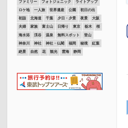
ファミリー
フォトジェニック
ライトアップ
ロケ地
一人旅
世界遺産
公園
初日の出
初詣
北海道
千葉
夕日・夕景
夜景
大阪
夫婦
家族
富士山
日帰り
東京
栃木
桜
海水浴
渓谷
温泉
無料スポット
登山
神奈川
神社
神社・仏閣
福岡
秘境
紅葉
絶景
自然
花
観光
雲海
静岡