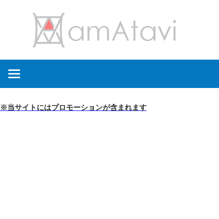
コ
amA
ン
テ
ン
旅
ツ
を
へ
見
ス
て
キ
※当サイトにはプロモーションが含まれます
→
ッ
旅
プ
に
出
よ
う