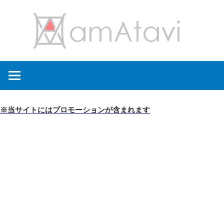
コ
amA
ン
テ
ン
旅
ツ
を
へ
見
ス
て
キ
※当サイトにはプロモーションが含まれます
→
ッ
旅
プ
に
出
よ
う