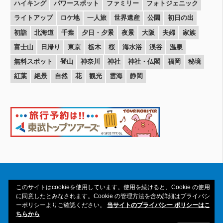
ハイキング
パワースポット
ファミリー
フォトジェニック
ライトアップ
ロケ地
一人旅
世界遺産
公園
初日の出
初詣
北海道
千葉
夕日・夕景
夜景
大阪
夫婦
家族
富士山
日帰り
東京
栃木
桜
海水浴
渓谷
温泉
無料スポット
登山
神奈川
神社
神社・仏閣
福岡
秘境
紅葉
絶景
自然
花
観光
雲海
静岡
このサイトはcookieを使用しています。使用を続けると、Cookie の使用
に同意したとみなされます。Cookie の管理方法を含め詳細はプライバシ
ーポリシーよりご確認ください。
当サイトのプライバシー ポリシーはこ
Copyright© 2016-2026amAtavi All Rights
ちらから
Reserved.