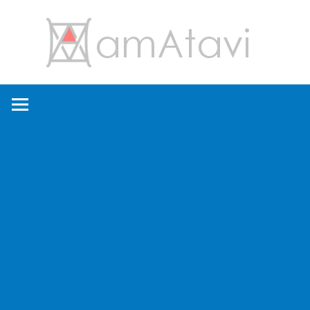
コ
amA
ン
テ
ン
旅
ツ
を
へ
見
ス
て
キ
→
ッ
旅
プ
に
出
よ
う