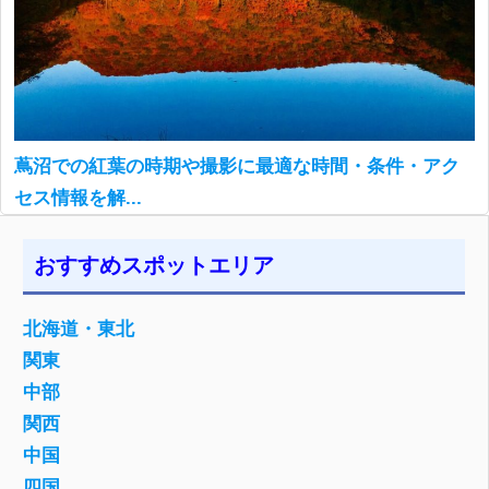
蔦沼での紅葉の時期や撮影に最適な時間・条件・アク
セス情報を解...
おすすめスポットエリア
北海道・東北
関東
中部
関西
中国
四国