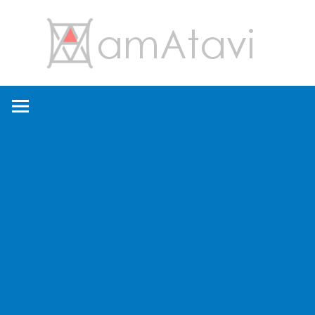
コ
amA
ン
テ
ン
旅
ツ
を
へ
見
ス
て
キ
→
ッ
旅
プ
に
出
よ
う