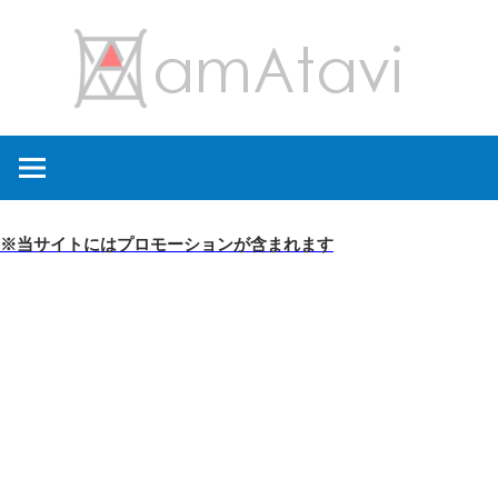
コ
amA
ン
テ
ン
旅
ツ
を
へ
見
ス
て
キ
※当サイトにはプロモーションが含まれます
→
ッ
旅
プ
に
出
よ
う