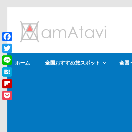
コ
ン
am
テ
ン
ツ
Facebook
旅
へ
を
Twitter
ホーム
全国おすすめ旅スポット
全国
ス
見
Line
キ
て
ッ
→
Hatena
プ
旅
Flipboard
に
Pocket
出
よ
う