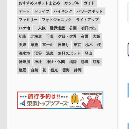
おすすめスポットまとめ
カップル
ガイド
デート
ドライブ
ハイキング
パワースポット
ファミリー
フォトジェニック
ライトアップ
ロケ地
一人旅
世界遺産
公園
初日の出
初詣
北海道
千葉
夕日・夕景
夜景
大阪
夫婦
家族
富士山
日帰り
東京
栃木
桜
海水浴
渓谷
温泉
無料スポット
登山
神奈川
神社
神社・仏閣
福岡
秘境
紅葉
絶景
自然
花
観光
雲海
静岡