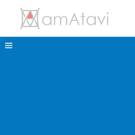
コ
amA
ン
テ
ン
旅
ツ
を
へ
見
ス
て
キ
→
ッ
旅
プ
に
出
よ
う