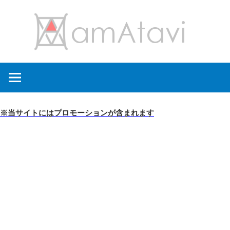
コ
amA
ン
テ
ン
旅
ツ
を
へ
見
ス
て
キ
※当サイトにはプロモーションが含まれます
→
ッ
旅
プ
に
出
よ
う