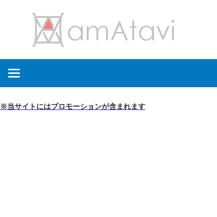
コ
amA
ン
テ
ン
旅
ツ
を
へ
見
ス
て
キ
※当サイトにはプロモーションが含まれます
→
ッ
旅
プ
に
出
よ
う