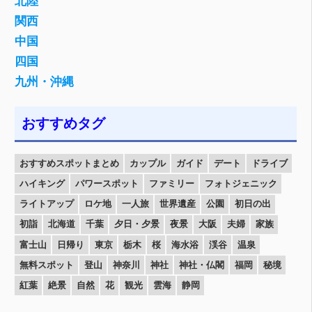
北陸
関西
中国
四国
九州・沖縄
おすすめタグ
おすすめスポットまとめ
カップル
ガイド
デート
ドライブ
ハイキング
パワースポット
ファミリー
フォトジェニック
ライトアップ
ロケ地
一人旅
世界遺産
公園
初日の出
初詣
北海道
千葉
夕日・夕景
夜景
大阪
夫婦
家族
富士山
日帰り
東京
栃木
桜
海水浴
渓谷
温泉
無料スポット
登山
神奈川
神社
神社・仏閣
福岡
秘境
紅葉
絶景
自然
花
観光
雲海
静岡