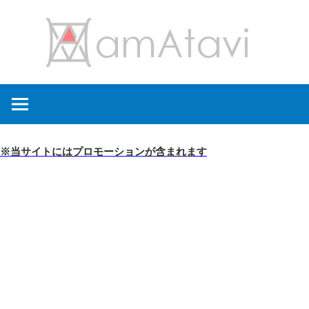
コ
amA
ン
テ
ン
旅
ツ
を
へ
見
ス
て
キ
※当サイトにはプロモーションが含まれます
→
ッ
旅
プ
に
出
よ
う