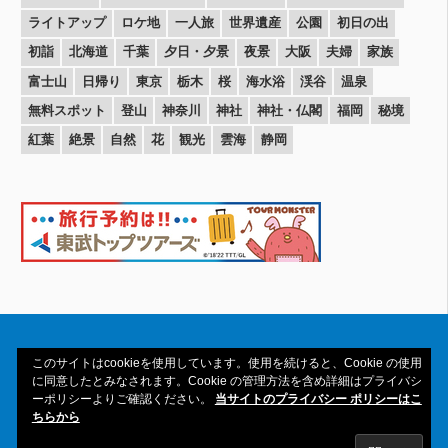
ライトアップ
ロケ地
一人旅
世界遺産
公園
初日の出
初詣
北海道
千葉
夕日・夕景
夜景
大阪
夫婦
家族
富士山
日帰り
東京
栃木
桜
海水浴
渓谷
温泉
無料スポット
登山
神奈川
神社
神社・仏閣
福岡
秘境
紅葉
絶景
自然
花
観光
雲海
静岡
このサイトはcookieを使用しています。使用を続けると、Cookie の使用
に同意したとみなされます。Cookie の管理方法を含め詳細はプライバシ
ーポリシーよりご確認ください。
当サイトのプライバシー ポリシーはこ
Copyright© 2016-2026amAtavi All Rights
ちらから
Reserved.