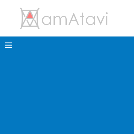
コ
amA
ン
テ
ン
旅
ツ
を
へ
見
ス
て
キ
→
ッ
旅
プ
に
出
よ
う