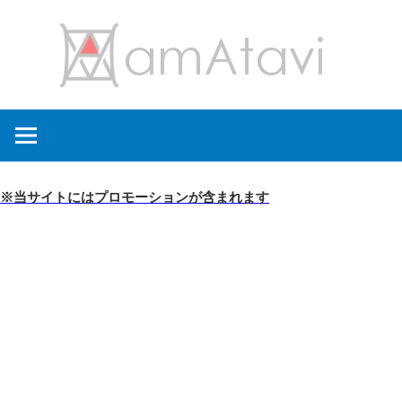
コ
amA
ン
テ
ン
旅
ツ
を
へ
見
ス
て
キ
※当サイトにはプロモーションが含まれます
→
ッ
旅
プ
に
出
よ
う