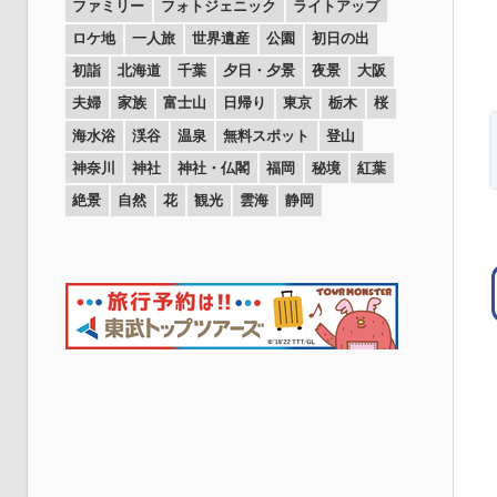
ファミリー
フォトジェニック
ライトアップ
ロケ地
一人旅
世界遺産
公園
初日の出
初詣
北海道
千葉
夕日・夕景
夜景
大阪
夫婦
家族
富士山
日帰り
東京
栃木
桜
海水浴
渓谷
温泉
無料スポット
登山
神奈川
神社
神社・仏閣
福岡
秘境
紅葉
絶景
自然
花
観光
雲海
静岡