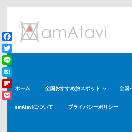
コ
ン
am
テ
ン
ツ
Facebook
旅
へ
を
Twitter
ス
見
Line
キ
て
ッ
→
Hatena
ホーム
全国おすすめ旅スポット
全国
プ
旅
Flipboard
に
Pocket
出
amAtaviについて
プライバシーポリシー
よ
う