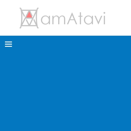
コ
amA
ン
テ
ン
旅
ツ
を
へ
見
ス
て
キ
→
ッ
旅
プ
に
出
よ
う