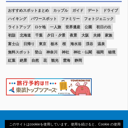
おすすめスポットまとめ
カップル
ガイド
デート
ドライブ
ハイキング
パワースポット
ファミリー
フォトジェニック
ライトアップ
ロケ地
一人旅
世界遺産
公園
初日の出
初詣
北海道
千葉
夕日・夕景
夜景
大阪
夫婦
家族
富士山
日帰り
東京
栃木
桜
海水浴
渓谷
温泉
無料スポット
登山
神奈川
神社
神社・仏閣
福岡
秘境
紅葉
絶景
自然
花
観光
雲海
静岡
このサイトはcookieを使用しています。使用を続けると、Cookie の使用