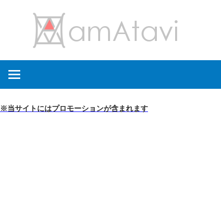
コ
amA
ン
テ
ン
旅
ツ
を
へ
見
ス
て
キ
※当サイトにはプロモーションが含まれます
→
ッ
旅
プ
に
出
よ
う