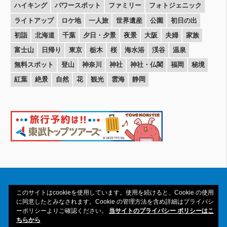
ハイキング
パワースポット
ファミリー
フォトジェニック
ライトアップ
ロケ地
一人旅
世界遺産
公園
初日の出
初詣
北海道
千葉
夕日・夕景
夜景
大阪
夫婦
家族
富士山
日帰り
東京
栃木
桜
海水浴
渓谷
温泉
無料スポット
登山
神奈川
神社
神社・仏閣
福岡
秘境
紅葉
絶景
自然
花
観光
雲海
静岡
このサイトはcookieを使用しています。使用を続けると、Cookie の使用
に同意したとみなされます。Cookie の管理方法を含め詳細はプライバシ
ーポリシーよりご確認ください。
当サイトのプライバシー ポリシーはこ
Copyright© 2016-2026amAtavi All Rights
ちらから