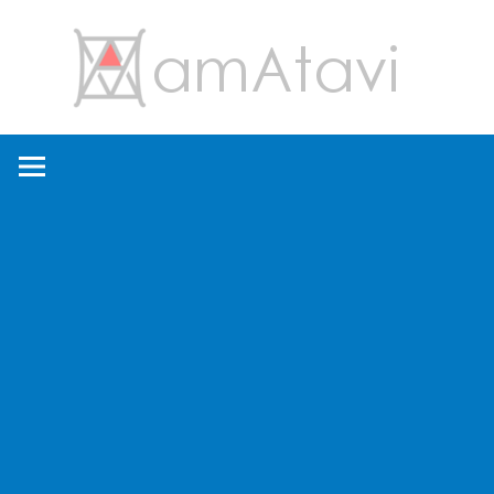
コ
amA
ン
テ
ン
旅
ツ
を
へ
見
ス
て
キ
→
ッ
旅
プ
に
出
よ
う