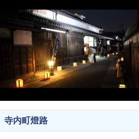
寺内町燈路