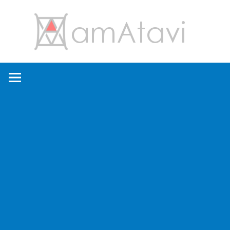
コ
amA
ン
テ
ン
旅
ツ
を
へ
見
ス
て
キ
→
ッ
旅
プ
に
出
よ
う