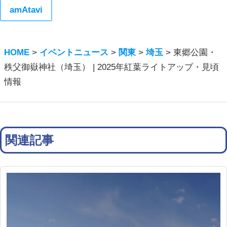
amAtavi
HOME
>
イベントニュース
>
関東
>
埼玉
>
東郷公園・
秩父御嶽神社（埼玉） | 2025年紅葉ライトアップ・見頃
情報
関連記事