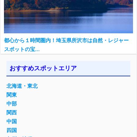
都心から１時間圏内！埼玉県所沢市は自然・レジャー
スポットの宝...
おすすめスポットエリア
北海道・東北
関東
中部
関西
中国
四国