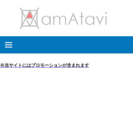
コ
amA
ン
テ
ン
旅
ツ
を
へ
見
ス
て
キ
※当サイトにはプロモーションが含まれます
→
ッ
旅
プ
に
出
よ
う