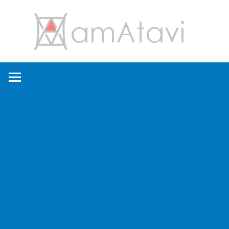
コ
amA
ン
テ
ン
旅
ツ
を
へ
見
ス
て
キ
→
ッ
旅
プ
に
出
よ
う