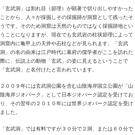
「玄武洞」は割れ目（節理）が顕著で切り出しやすかった
ことから、人々が採掘しその採掘跡が洞窟として残ったそ
うです。そのため洞窟は天然のものではなく採掘跡地とい
うことになりますが、現在でも玄武岩の柱状節理によって
洞窟内に亀甲上の天井や石柱などが見られます。「玄武
洞」の名の由来は江戸時代に幕府の儒学者がここを訪れた
際に、伝説上の動物「玄武」の姿に見えるということで
「玄武洞」と名付けたと言われています。
２００９年には玄武洞公園を含む山陰海岸国立公園が「山
陰海岸ジオパーク」として日本ジオパーク認定を受けてお
り、その翌年の２０１０年には世界ジオパーク認定を受け
ました。
「玄武洞」では有料ですが３０分で２洞、または６０分で