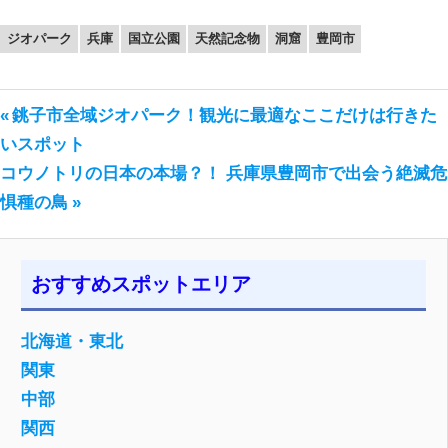
ジオパーク
兵庫
国立公園
天然記念物
洞窟
豊岡市
前
銚子市全域ジオパーク！観光に最適なここだけは行きた
投
の
いスポット
稿
次
投
コウノトリの日本の本場？！ 兵庫県豊岡市で出会う絶滅危
の
稿:
惧種の鳥
ナ
投
ビ
稿:
ゲ
おすすめスポットエリア
ー
北海道・東北
シ
関東
ョ
中部
関西
ン