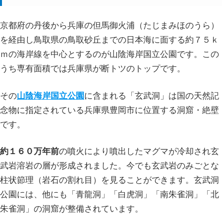
京都府の丹後から兵庫の但馬御火浦（たじまみほのうら）
を経由し鳥取県の鳥取砂丘までの日本海に面する約７５ｋ
ｍの海岸線を中心とするのが山陰海岸国立公園です。この
うち専有面積では兵庫県が断トツのトップです。
その
山陰海岸国立公園
に含まれる「玄武洞」は国の天然記
念物に指定されている兵庫県豊岡市に位置する洞窟・絶壁
です。
約１６０万年前
の噴火により噴出したマグマが冷却され玄
武岩溶岩の層が形成されました。今でも玄武岩のみごとな
柱状節理（岩石の割れ目）を見ることができます。玄武洞
公園には、他にも「青龍洞」「白虎洞」「南朱雀洞」「北
朱雀洞」の洞窟が整備されています。