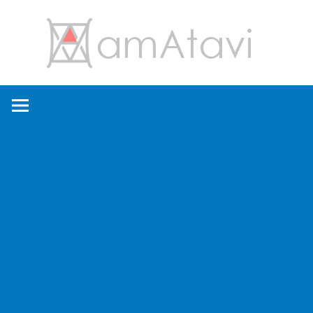
コ
amA
ン
テ
ン
旅
ツ
を
へ
見
ス
て
キ
→
ッ
旅
プ
に
出
よ
う