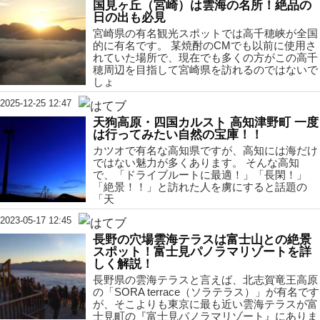
国見ヶ丘（宮崎）は雲海の名所！絶品の
日の出も必見
宮崎県の有名観光スポットでは高千穂峡が全国
的に有名です。 某焼酎のCMでも以前に使用さ
れていた場所で、現在でも多くの方がこの高千
穂周辺を目指して宮崎県を訪れるのではないで
しょ
2025-12-25 12:47
天狗高原・四国カルスト 高知津野町 一度
は行ってみたい自然の宝庫！！
カツオで有名な高知県ですが、高知には海だけ
ではない魅力が多くあります。 そんな高知
で、「ドライブルートに最適！」「長閑！」
「絶景！！」と訪れた人を虜にすると話題の
「天
2023-05-17 12:45
長野の穴場雲海テラスは富士山との絶景
スポット！富士見パノラマリゾートを詳
しく解説！
長野県の雲海テラスと言えば、北志賀竜王高原
の「SORA terrace（ソラテラス）」が有名です
が、そこよりも東京に最も近い雲海テラスが富
士見町の『富士見パノラマリゾート』にありま