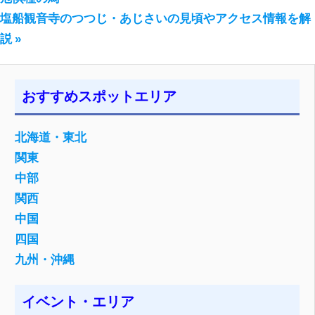
稿
次
投
塩船観音寺のつつじ・あじさいの見頃やアクセス情報を解
の
稿:
説
ナ
投
ビ
稿:
ゲ
おすすめスポットエリア
ー
北海道・東北
シ
関東
ョ
中部
関西
ン
中国
四国
九州・沖縄
イベント・エリア