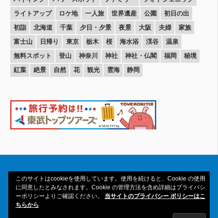
ライトアップ
ロケ地
一人旅
世界遺産
公園
初日の出
初詣
北海道
千葉
夕日・夕景
夜景
大阪
夫婦
家族
富士山
日帰り
東京
栃木
桜
海水浴
渓谷
温泉
無料スポット
登山
神奈川
神社
神社・仏閣
福岡
秘境
紅葉
絶景
自然
花
観光
雲海
静岡
このサイトはcookieを使用しています。使用を続けると、Cookie の使用
に同意したとみなされます。Cookie の管理方法を含め詳細はプライバシ
ーポリシーよりご確認ください。
当サイトのプライバシー ポリシーはこ
Copyright© 2016-2026amAtavi All Rights
ちらから
Reserved.