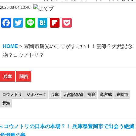
2025-08-04 10:40
Facebook
Twitter
Line
Hatena
Flipboard
Pocket
HOME
>
豊岡市観光のここがすごい！！雲海？天然記念
物？コウノトリ？
兵庫
関西
コウノトリ
ジオパーク
兵庫
天然記念物
洞窟
竜宮城
豊岡市
雲海
前
コウノトリの日本の本場？！ 兵庫県豊岡市で出会う絶滅
投
の
危惧種の鳥