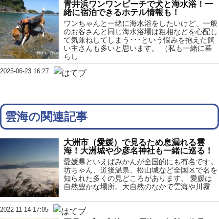
青井浜ワンワンビーチで犬と海水浴！一
緒に宿泊できるホテル情報も！
ワンちゃんと一緒に海水浴をしたいけど、一般
のお客さんと同じ海水浴場は粗相などを心配し
て気兼ねしてしまう･･･という悩みを抱えた飼
い主さんも多いと思います。 （私も一緒に暮
らし
2025-06-23 16:27
雲海の関連記事
大洲市（愛媛）で見るため息漏れる雲
海！大洲城や少彦名神社も一緒に巡る！
愛媛県といえばみかんが全国的にも有名です。
坊ちゃん、道後温泉、松山城など全国区で名を
知られた多くの見どころがあります。 愛媛は
自然豊かな場所。大自然のなかで雲海や川霧
2022-11-14 17:05