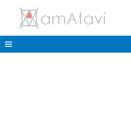
コ
amA
ン
テ
ン
旅
ツ
を
へ
見
ス
て
キ
→
ッ
旅
プ
に
出
よ
う