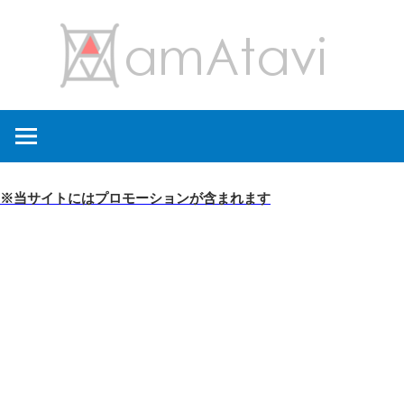
コ
amA
ン
テ
ン
旅
ツ
を
へ
見
ス
て
キ
※当サイトにはプロモーションが含まれます
→
ッ
旅
プ
に
出
よ
う