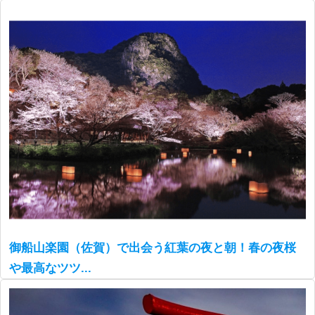
御船山楽園（佐賀）で出会う紅葉の夜と朝！春の夜桜
や最高なツツ...