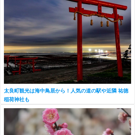
太良町観光は海中鳥居から！人気の道の駅や近隣 祐徳
稲荷神社も