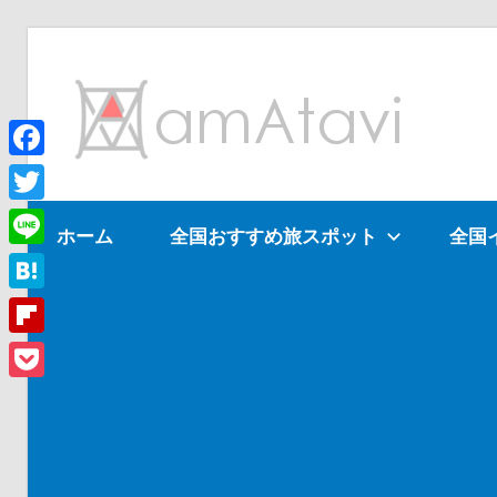
コ
ン
am
テ
ン
ツ
Facebook
旅
へ
を
Twitter
ホーム
全国おすすめ旅スポット
全国
ス
見
Line
キ
て
ッ
→
Hatena
プ
旅
Flipboard
に
Pocket
出
よ
う