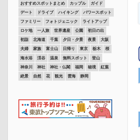
おすすめスポットまとめ
カップル
ガイド
デート
ドライブ
ハイキング
パワースポット
ファミリー
フォトジェニック
ライトアップ
ロケ地
一人旅
世界遺産
公園
初日の出
初詣
北海道
千葉
夕日・夕景
夜景
大阪
夫婦
家族
富士山
日帰り
東京
栃木
桜
海水浴
渓谷
温泉
無料スポット
登山
神奈川
神社
神社・仏閣
福岡
秘境
紅葉
絶景
自然
花
観光
雲海
静岡