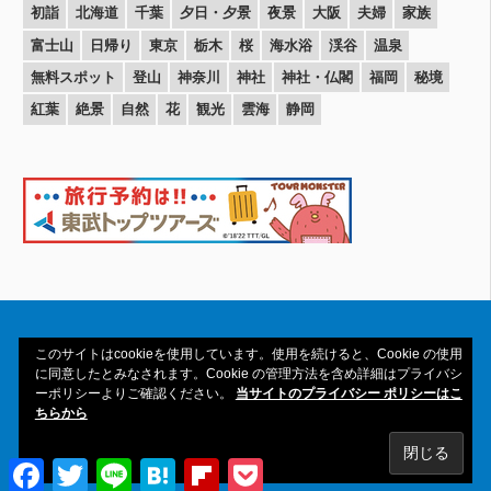
初詣
北海道
千葉
夕日・夕景
夜景
大阪
夫婦
家族
富士山
日帰り
東京
栃木
桜
海水浴
渓谷
温泉
無料スポット
登山
神奈川
神社
神社・仏閣
福岡
秘境
紅葉
絶景
自然
花
観光
雲海
静岡
このサイトはcookieを使用しています。使用を続けると、Cookie の使用
に同意したとみなされます。Cookie の管理方法を含め詳細はプライバシ
ーポリシーよりご確認ください。
当サイトのプライバシー ポリシーはこ
Copyright© 2016-2026amAtavi All Rights
ちらから
Reserved.
Facebook
Twitter
Line
Hatena
Flipboard
Pocket