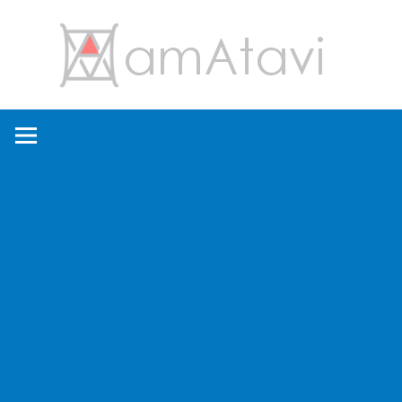
コ
amA
ン
テ
ン
旅
ツ
を
へ
見
ス
て
キ
→
ッ
旅
プ
に
出
よ
う