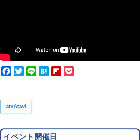
Facebook
Twitter
Line
Hatena
Flipboard
Pocket
amAtavi
イベント開催日