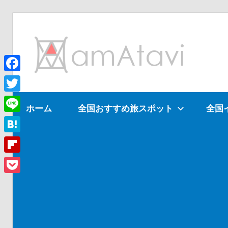
コ
ン
am
テ
ン
ツ
Facebook
旅
へ
を
Twitter
ホーム
全国おすすめ旅スポット
全国
ス
見
Line
キ
て
ッ
→
Hatena
プ
旅
Flipboard
に
Pocket
出
よ
う