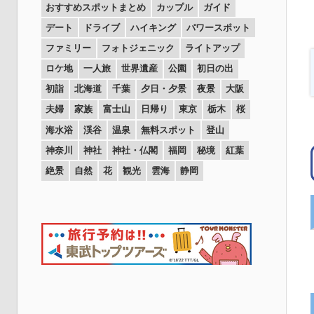
おすすめスポットまとめ
カップル
ガイド
デート
ドライブ
ハイキング
パワースポット
ファミリー
フォトジェニック
ライトアップ
ロケ地
一人旅
世界遺産
公園
初日の出
初詣
北海道
千葉
夕日・夕景
夜景
大阪
夫婦
家族
富士山
日帰り
東京
栃木
桜
海水浴
渓谷
温泉
無料スポット
登山
神奈川
神社
神社・仏閣
福岡
秘境
紅葉
絶景
自然
花
観光
雲海
静岡