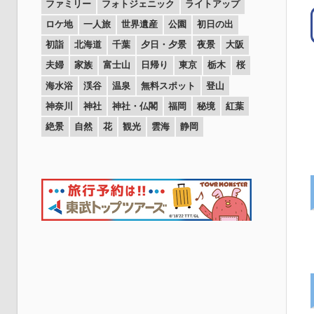
ファミリー
フォトジェニック
ライトアップ
ロケ地
一人旅
世界遺産
公園
初日の出
初詣
北海道
千葉
夕日・夕景
夜景
大阪
夫婦
家族
富士山
日帰り
東京
栃木
桜
海水浴
渓谷
温泉
無料スポット
登山
神奈川
神社
神社・仏閣
福岡
秘境
紅葉
絶景
自然
花
観光
雲海
静岡