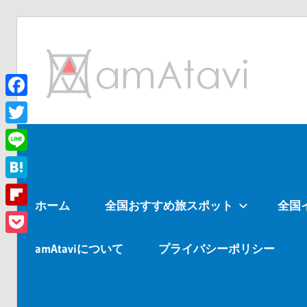
コ
ン
am
テ
ン
ツ
Facebook
旅
へ
を
Twitter
ス
見
Line
キ
て
ッ
→
Hatena
ホーム
全国おすすめ旅スポット
全国
プ
旅
Flipboard
に
Pocket
出
amAtaviについて
プライバシーポリシー
よ
う