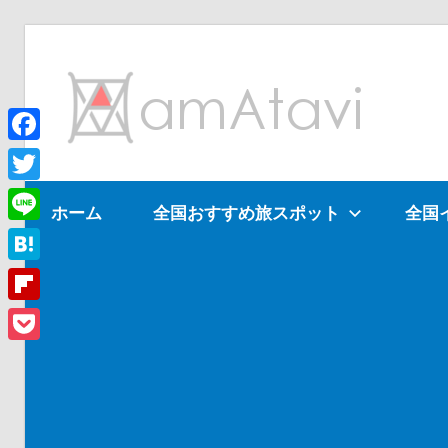
コ
ン
am
テ
ン
ツ
Facebook
旅
へ
を
Twitter
ホーム
全国おすすめ旅スポット
全国
ス
見
Line
キ
て
ッ
→
Hatena
プ
旅
Flipboard
に
Pocket
出
よ
う