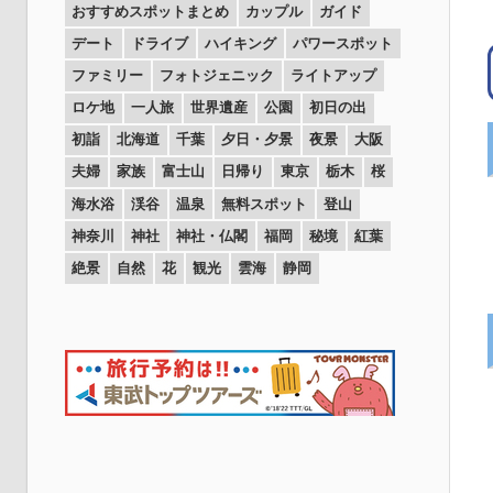
おすすめスポットまとめ
カップル
ガイド
デート
ドライブ
ハイキング
パワースポット
ファミリー
フォトジェニック
ライトアップ
ロケ地
一人旅
世界遺産
公園
初日の出
初詣
北海道
千葉
夕日・夕景
夜景
大阪
夫婦
家族
富士山
日帰り
東京
栃木
桜
海水浴
渓谷
温泉
無料スポット
登山
神奈川
神社
神社・仏閣
福岡
秘境
紅葉
絶景
自然
花
観光
雲海
静岡