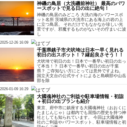
神磯の鳥居（大洗磯前神社） 最高のパワ
ースポットで見る日の出に絶句！
神磯の鳥居のみどころ 大洗の海のパワースポ
ット名所 茨城県の大洗市にある海上の岩の上
に立つ鳥居。 それだけでもなかなか珍しい光
景ですが、邪魔するものがないその佇まいに波
し
2025-12-26 16:09
千葉県銚子市犬吠埼は日本一早く見れる
初日の出スポット！？縁起良さそう！！
犬吠埼で初日の出！日本で一番早い初日の出っ
て本当！？ 日本で一番早い初日の出が千葉
県？ ご存知ない方にとっては意外ですよね。
国立天文台の公式サイトによると島嶼部や山岳
部を除
2026-01-09 16:29
大國魂神社のご利益や駐車場情報・初詣
＋初日の出プランも紹介
東京、府中市に鎮座する大國魂神社（おおくに
たまじんじゃ）は都内でも屈指の歴史を持つ神
社としても知られています。 今回は大國魂神
社のご利益やパワースポット、駐車場情報と初
詣からご来