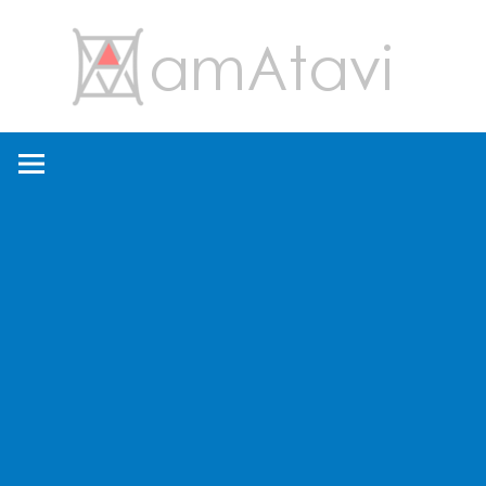
コ
amA
ン
テ
ン
旅
ツ
を
へ
見
ス
て
キ
→
ッ
旅
プ
に
出
よ
う