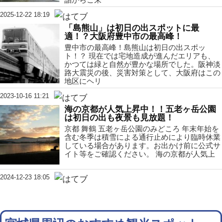
2025-12-22 18:19
「島熊山」は初日の出スポットに最
適！？大阪府豊中市の最高峰！
豊中市の最高峰！島熊山は初日の出スポッ
ト！？ 現在では宅地造成が進んだエリアも、
かつては緑と自然が豊かな場所でした。阪神淡
路大震災の後、災害対策として、大阪府はこの
地区にヘリ
2023-10-16 11:21
海の京都が人気上昇中！！五老ヶ岳公園
は初日の出も夜景も見放題！
京都 舞鶴 五老ヶ岳公園のみどころ 年末年始を
含む冬季は積雪による通行止めにより臨時休業
している場合があります。お出かけ前に公式サ
イト等をご確認ください。 海の京都が人気上
2024-12-23 18:05