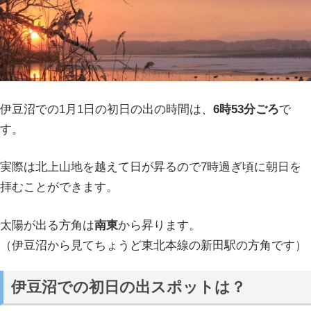
伊豆沼での1月1日の初日の出の時間は、
6時53分ごろ
で
す。
実際は北上山地を越えて日が昇るので7時過ぎ頃に朝日を
拝むことができます。
太陽が出る方角は
南東
から昇ります。
（伊豆沼から見てちょうど東北本線の新田駅の方角です）
伊豆沼での初日の出スポットは？