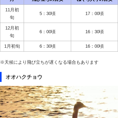
11月初
5：30頃
17：00頃
旬
12月初
6：00頃
16：30頃
旬
1月初旬
6：30頃
16：00頃
※天候により飛び立ちが遅くなる場合もあります
オオハクチョウ