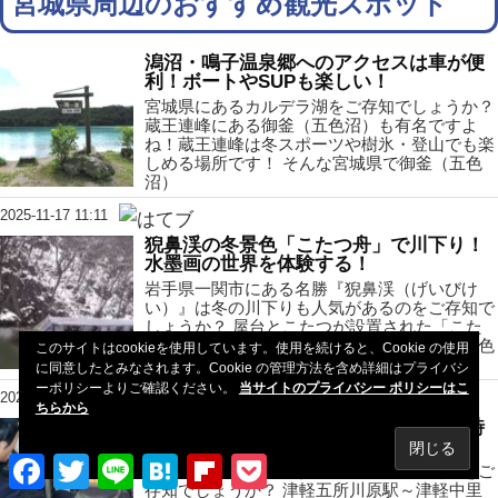
宮城県周辺のおすすめ観光スポット
潟沼・鳴子温泉郷へのアクセスは車が便
利！ボートやSUPも楽しい！
宮城県にあるカルデラ湖をご存知でしょうか？
蔵王連峰にある御釜（五色沼）も有名ですよ
ね！蔵王連峰は冬スポーツや樹氷・登山でも楽
しめる場所です！ そんな宮城県で御釜（五色
沼）
2025-11-17 11:11
猊鼻渓の冬景色「こたつ舟」で川下り！
水墨画の世界を体験する！
岩手県一関市にある名勝『猊鼻渓（げいびけ
い）』は冬の川下りも人気があるのをご存知で
しょうか？ 屋台とこたつが設置された「こた
つ舟」で雪と奇岩が見せる水墨画のような景色
このサイトはcookieを使用しています。使用を続けると、Cookie の使用
を楽
に同意したとみなされます。Cookie の管理方法を含め詳細はプライバシ
ーポリシーよりご確認ください。
当サイトのプライバシー ポリシーはこ
2022-11-21 11:37
ちらから
ストーブ列車で冬の津軽観光！最新の時
刻表や料金・見所を紹介
Facebook
Twitter
Line
Hatena
Flipboard
Pocket
車内に石炭ストーブが設置されている列車をご
存知でしょうか？ 津軽五所川原駅～津軽中里