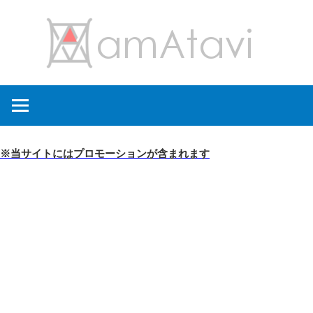
コ
amA
ン
テ
ン
旅
ツ
を
へ
見
ス
て
キ
※当サイトにはプロモーションが含まれます
→
ッ
旅
プ
に
出
よ
う