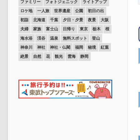
ファミリー
フォトジェニック
ライトアップ
ロケ地
一人旅
世界遺産
公園
初日の出
初詣
北海道
千葉
夕日・夕景
夜景
大阪
夫婦
家族
富士山
日帰り
東京
栃木
桜
海水浴
渓谷
温泉
無料スポット
登山
神奈川
神社
神社・仏閣
福岡
秘境
紅葉
絶景
自然
花
観光
雲海
静岡