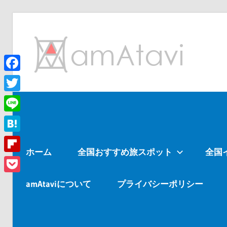
コ
ン
am
テ
ン
ツ
Facebook
旅
へ
を
Twitter
ス
見
Line
キ
て
ッ
→
Hatena
ホーム
全国おすすめ旅スポット
全国
プ
旅
Flipboard
に
Pocket
出
amAtaviについて
プライバシーポリシー
よ
う