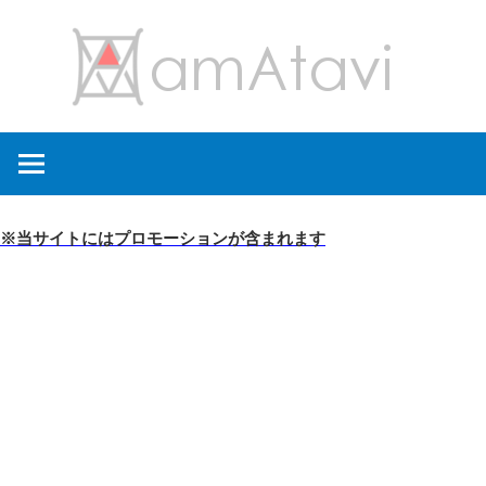
コ
amA
ン
テ
ン
旅
ツ
を
へ
見
ス
て
キ
※当サイトにはプロモーションが含まれます
→
ッ
旅
プ
に
出
よ
う