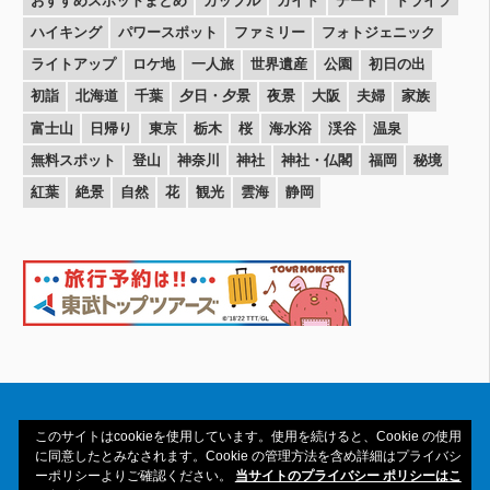
おすすめスポットまとめ
カップル
ガイド
デート
ドライブ
ハイキング
パワースポット
ファミリー
フォトジェニック
ライトアップ
ロケ地
一人旅
世界遺産
公園
初日の出
初詣
北海道
千葉
夕日・夕景
夜景
大阪
夫婦
家族
富士山
日帰り
東京
栃木
桜
海水浴
渓谷
温泉
無料スポット
登山
神奈川
神社
神社・仏閣
福岡
秘境
紅葉
絶景
自然
花
観光
雲海
静岡
このサイトはcookieを使用しています。使用を続けると、Cookie の使用
に同意したとみなされます。Cookie の管理方法を含め詳細はプライバシ
ーポリシーよりご確認ください。
当サイトのプライバシー ポリシーはこ
Copyright© 2016-2026amAtavi All Rights