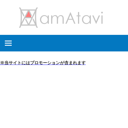
コ
amA
ン
テ
ン
旅
ツ
を
へ
見
ス
て
キ
※当サイトにはプロモーションが含まれます
→
ッ
旅
プ
に
出
よ
う