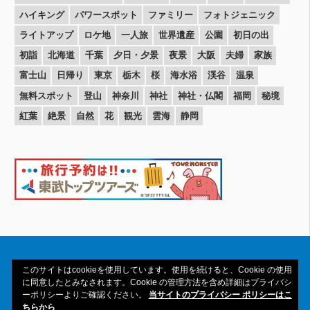
ハイキング
パワースポット
ファミリー
フォトジェニック
ライトアップ
ロケ地
一人旅
世界遺産
公園
初日の出
初詣
北海道
千葉
夕日・夕景
夜景
大阪
夫婦
家族
富士山
日帰り
東京
栃木
桜
海水浴
渓谷
温泉
無料スポット
登山
神奈川
神社
神社・仏閣
福岡
秘境
紅葉
絶景
自然
花
観光
雲海
静岡
このサイトはcookieを使用しています。使用を続けると、Cookie の使用
に同意したとみなされます。Cookie の管理方法を含め詳細はプライバシ
ーポリシーよりご確認ください。
当サイトのプライバシー ポリシーはこ
Copyright© 2016-2026amAtavi All Rights
ちらから