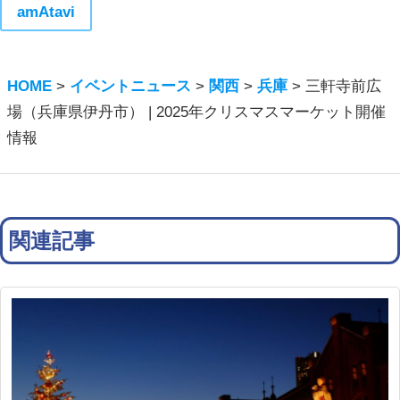
amAtavi
HOME
>
イベントニュース
>
関西
>
兵庫
>
三軒寺前広
場（兵庫県伊丹市） | 2025年クリスマスマーケット開催
情報
関連記事