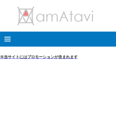
コ
amA
ン
テ
ン
旅
ツ
を
へ
見
ス
て
キ
※当サイトにはプロモーションが含まれます
→
ッ
旅
プ
に
出
よ
う