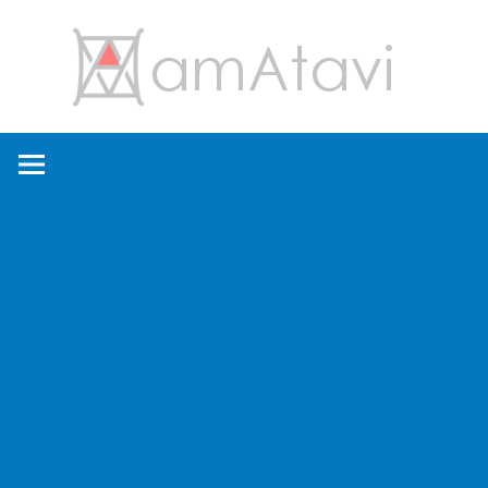
コ
amA
ン
テ
ン
旅
ツ
を
へ
見
ス
て
キ
→
ッ
旅
プ
に
出
よ
う