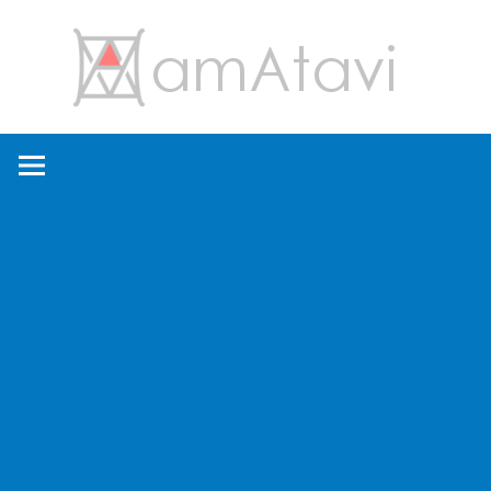
コ
amA
ン
テ
ン
旅
ツ
を
へ
見
ス
て
キ
→
ッ
旅
プ
に
出
よ
う