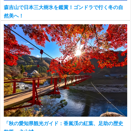
森吉山で日本三大樹氷を鑑賞！ゴンドラで行く冬の自
然美へ！
「秋の愛知県観光ガイド：香嵐渓の紅葉、足助の歴史