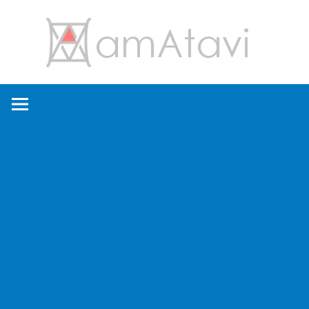
コ
amA
ン
テ
ン
旅
ツ
を
へ
見
ス
て
キ
→
ッ
旅
プ
に
出
よ
う