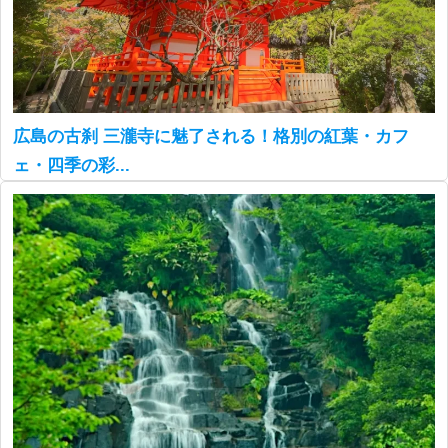
広島の古刹 三瀧寺に魅了される！格別の紅葉・カフ
ェ・四季の彩...