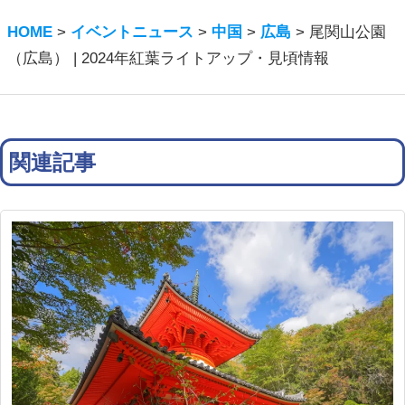
HOME
>
イベントニュース
>
中国
>
広島
>
尾関山公園
（広島） | 2024年紅葉ライトアップ・見頃情報
関連記事