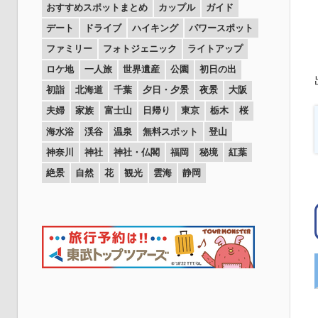
おすすめスポットまとめ
カップル
ガイド
デート
ドライブ
ハイキング
パワースポット
ファミリー
フォトジェニック
ライトアップ
ロケ地
一人旅
世界遺産
公園
初日の出
初詣
北海道
千葉
夕日・夕景
夜景
大阪
夫婦
家族
富士山
日帰り
東京
栃木
桜
海水浴
渓谷
温泉
無料スポット
登山
神奈川
神社
神社・仏閣
福岡
秘境
紅葉
絶景
自然
花
観光
雲海
静岡