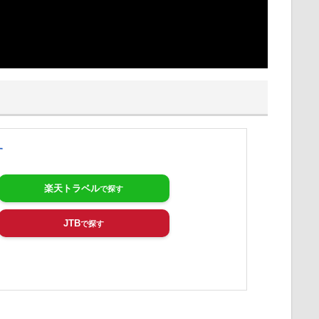
す
楽天トラベル
JTB