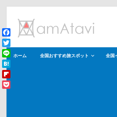
コ
ン
am
テ
ン
ツ
Facebook
旅
へ
を
Twitter
ホーム
全国おすすめ旅スポット
全国
ス
見
Line
キ
て
ッ
→
Hatena
プ
旅
Flipboard
に
Pocket
出
よ
う