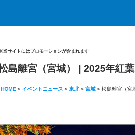
※当サイトにはプロモーションが含まれます
松島離宮（宮城） | 2025年
HOME
>
イベントニュース
>
東北
>
宮城
>
松島離宮（宮城