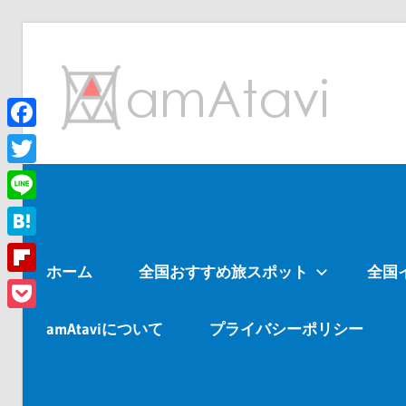
コ
ン
am
テ
ン
ツ
Facebook
旅
へ
を
Twitter
ス
見
Line
キ
て
ッ
→
Hatena
ホーム
全国おすすめ旅スポット
全国
プ
旅
Flipboard
に
Pocket
出
amAtaviについて
プライバシーポリシー
よ
う