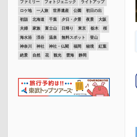
ファミリー
フォトジェニック
ライトアップ
ロケ地
一人旅
世界遺産
公園
初日の出
初詣
北海道
千葉
夕日・夕景
夜景
大阪
夫婦
家族
富士山
日帰り
東京
栃木
桜
海水浴
渓谷
温泉
無料スポット
登山
神奈川
神社
神社・仏閣
福岡
秘境
紅葉
絶景
自然
花
観光
雲海
静岡