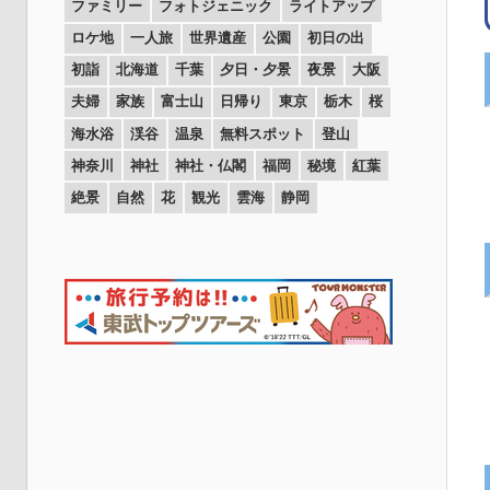
ファミリー
フォトジェニック
ライトアップ
ロケ地
一人旅
世界遺産
公園
初日の出
初詣
北海道
千葉
夕日・夕景
夜景
大阪
夫婦
家族
富士山
日帰り
東京
栃木
桜
海水浴
渓谷
温泉
無料スポット
登山
神奈川
神社
神社・仏閣
福岡
秘境
紅葉
絶景
自然
花
観光
雲海
静岡