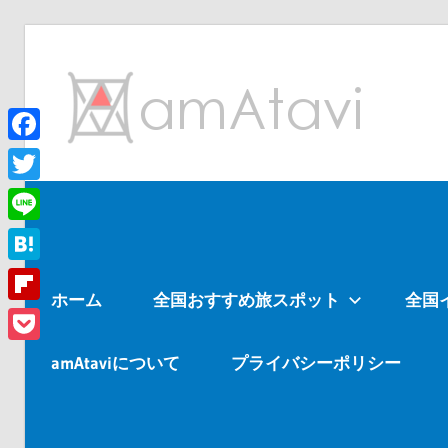
コ
ン
am
テ
ン
ツ
Facebook
旅
へ
を
Twitter
ス
見
Line
キ
て
ッ
→
Hatena
ホーム
全国おすすめ旅スポット
全国
プ
旅
Flipboard
に
Pocket
出
amAtaviについて
プライバシーポリシー
よ
う